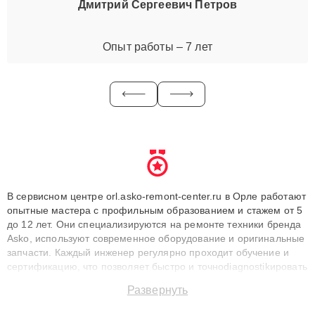
Дмитрий Сергеевич Петров
Опыт работы – 7 лет
В сервисном центре orl.asko-remont-center.ru в Орле работают
опытные мастера с профильным образованием и стажем от 5
до 12 лет. Они специализируются на ремонте техники бренда
Asko, используют современное оборудование и оригинальные
запчасти. Каждый инженер регулярно проходит обучение и
сертификацию, что позволяет быстро и точноdiagnostikировать
поломки и восстанавливать технику с сохранением гарантии
Развернуть
до 3 лет. Наши мастера решают сложные случаи: от замены
матриц и материнских плат до ремонта после залития и