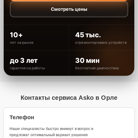
Смотреть цены
10+
45 тыс.
лет на рынке
отремонтировано устройств
до 3 лет
30 мин
гарантия на работы
бесплатная диагностика
Контакты сервиса Asko в Орле
Телефон
Наши специалисты быстро вникнут в вопрос и
предложат оптимальный вариант решения