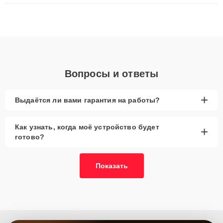
восстановления данных. Благодаря высокой квалификации и
ответственному подходу клиенты получают быстрый,
качественный ремонт и понятные объяснения по результатам
диагностики.
Вопросы и ответы
+
Выдаётся ли вами гарантия на работы?
Как узнать, когда моё устройство будет
+
готово?
Показать