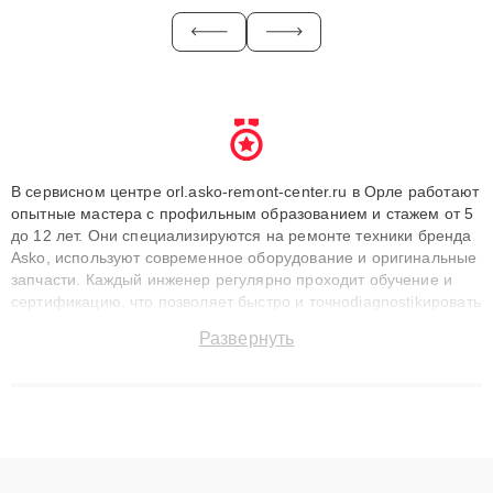
В сервисном центре orl.asko-remont-center.ru в Орле работают
опытные мастера с профильным образованием и стажем от 5
до 12 лет. Они специализируются на ремонте техники бренда
Asko, используют современное оборудование и оригинальные
запчасти. Каждый инженер регулярно проходит обучение и
сертификацию, что позволяет быстро и точноdiagnostikировать
поломки и восстанавливать технику с сохранением гарантии
Развернуть
до 3 лет. Наши мастера решают сложные случаи: от замены
матриц и материнских плат до ремонта после залития и
восстановления данных. Благодаря высокой квалификации и
ответственному подходу клиенты получают быстрый,
качественный ремонт и понятные объяснения по результатам
диагностики.