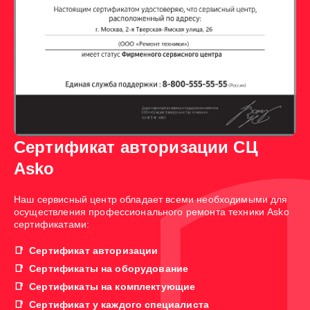
Сертификат авторизации СЦ
Asko
Наш сервисный центр обладает всеми необходимыми для
осуществления профессионального ремонта техники Asko
сертификатами:
Сертификат авторизации
Сертификаты на оборудование
Сертификаты на комплектующие
Сертификат у каждого специалиста