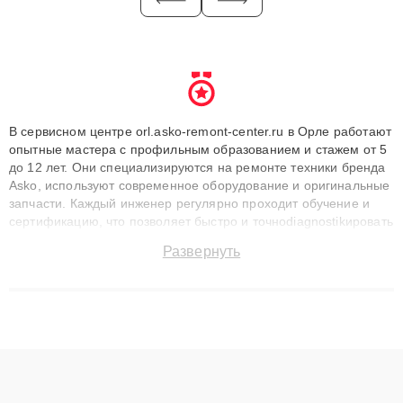
В сервисном центре orl.asko-remont-center.ru в Орле работают
опытные мастера с профильным образованием и стажем от 5
до 12 лет. Они специализируются на ремонте техники бренда
Asko, используют современное оборудование и оригинальные
запчасти. Каждый инженер регулярно проходит обучение и
сертификацию, что позволяет быстро и точноdiagnostikировать
поломки и восстанавливать технику с сохранением гарантии
Развернуть
до 3 лет. Наши мастера решают сложные случаи: от замены
матриц и материнских плат до ремонта после залития и
восстановления данных. Благодаря высокой квалификации и
ответственному подходу клиенты получают быстрый,
качественный ремонт и понятные объяснения по результатам
диагностики.