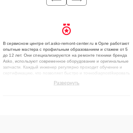
В сервисном центре orl.asko-remont-center.ru в Орле работают
опытные мастера с профильным образованием и стажем от 5
до 12 лет. Они специализируются на ремонте техники бренда
Asko, используют современное оборудование и оригинальные
запчасти. Каждый инженер регулярно проходит обучение и
сертификацию, что позволяет быстро и точноdiagnostikировать
поломки и восстанавливать технику с сохранением гарантии
Развернуть
до 3 лет. Наши мастера решают сложные случаи: от замены
матриц и материнских плат до ремонта после залития и
восстановления данных. Благодаря высокой квалификации и
ответственному подходу клиенты получают быстрый,
качественный ремонт и понятные объяснения по результатам
диагностики.