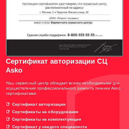
Сертификат авторизации СЦ
Asko
Наш сервисный центр обладает всеми необходимыми для
осуществления профессионального ремонта техники Asko
сертификатами:
Сертификат авторизации
Сертификаты на оборудование
Сертификаты на комплектующие
Сертификат у каждого специалиста