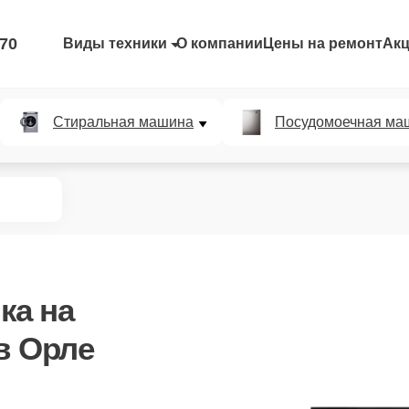
-70
Виды техники
О компании
Цены на ремонт
Ак
Стиральная машина
Посудомоечная ма
ка
на
в Орле