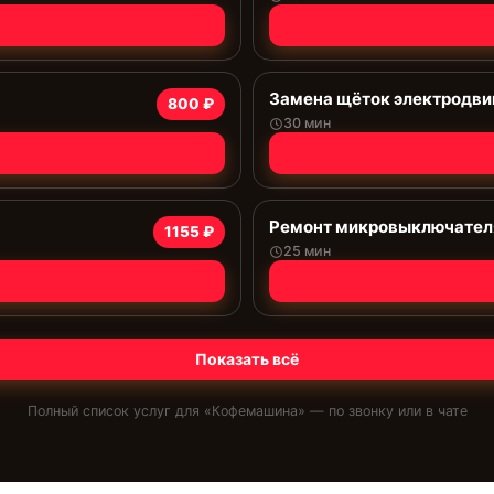
Замена щёток электродви
800 ₽
30 мин
Ремонт микровыключател
1155 ₽
25 мин
Показать всё
Полный список услуг для «
Кофемашина
» — по звонку или в чате