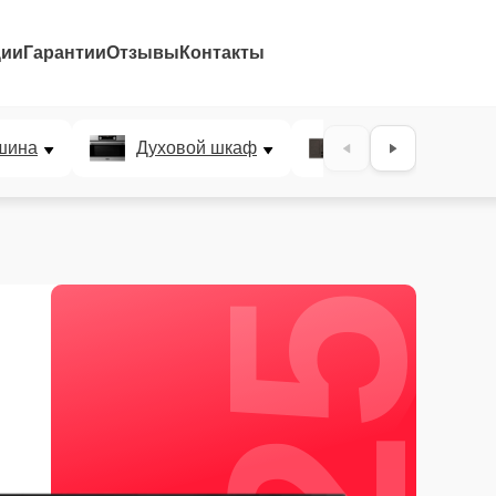
ции
Гарантии
Отзывы
Контакты
25%
шина
Духовой шкаф
Варочная панел