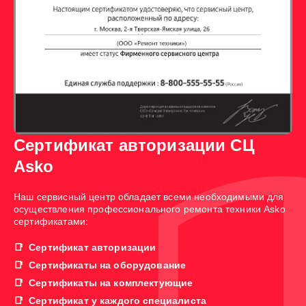
Сертификат авторизации СЦ
Asko
Наш сервисный центр обладает всеми необходимыми для
осуществления профессионального ремонта техники Asko
сертификатами:
Сертификат авторизации
Сертификаты на оборудование
Сертификаты на комплектующие
Сертификат у каждого специалиста