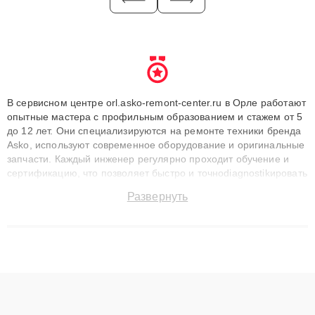
В сервисном центре orl.asko-remont-center.ru в Орле работают
опытные мастера с профильным образованием и стажем от 5
до 12 лет. Они специализируются на ремонте техники бренда
Asko, используют современное оборудование и оригинальные
запчасти. Каждый инженер регулярно проходит обучение и
сертификацию, что позволяет быстро и точноdiagnostikировать
поломки и восстанавливать технику с сохранением гарантии
Развернуть
до 3 лет. Наши мастера решают сложные случаи: от замены
матриц и материнских плат до ремонта после залития и
восстановления данных. Благодаря высокой квалификации и
ответственному подходу клиенты получают быстрый,
качественный ремонт и понятные объяснения по результатам
диагностики.