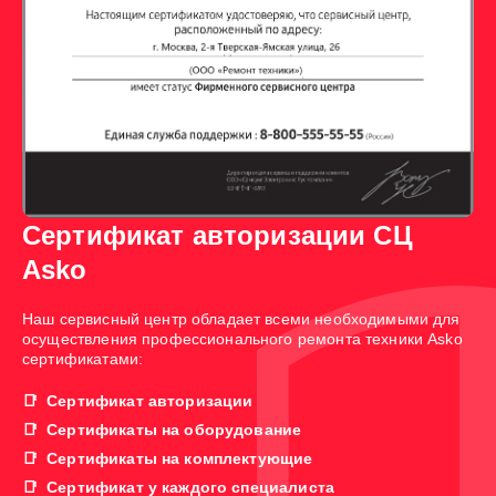
Сертификат авторизации СЦ
Asko
Наш сервисный центр обладает всеми необходимыми для
осуществления профессионального ремонта техники Asko
сертификатами:
Сертификат авторизации
Сертификаты на оборудование
Сертификаты на комплектующие
Сертификат у каждого специалиста