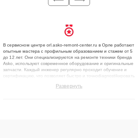
В сервисном центре orl.asko-remont-center.ru в Орле работают
опытные мастера с профильным образованием и стажем от 5
до 12 лет. Они специализируются на ремонте техники бренда
Asko, используют современное оборудование и оригинальные
запчасти. Каждый инженер регулярно проходит обучение и
сертификацию, что позволяет быстро и точноdiagnostikировать
поломки и восстанавливать технику с сохранением гарантии
Развернуть
до 3 лет. Наши мастера решают сложные случаи: от замены
матриц и материнских плат до ремонта после залития и
восстановления данных. Благодаря высокой квалификации и
ответственному подходу клиенты получают быстрый,
качественный ремонт и понятные объяснения по результатам
диагностики.