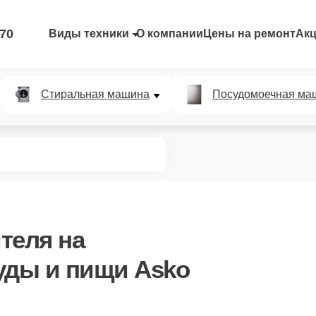
-70
Виды техники
О компании
Цены на ремонт
Ак
Стиральная машина
Посудомоечная ма
теля
на
уды и пищи Asko