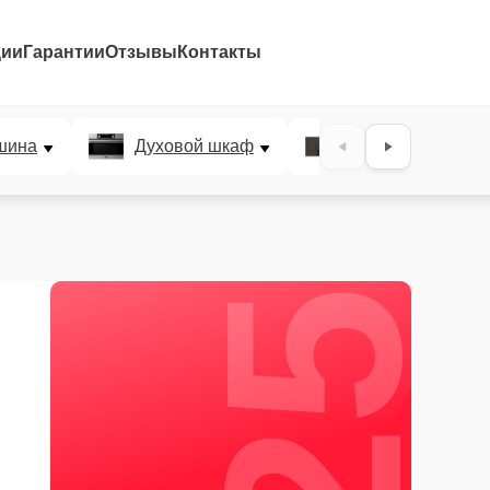
ции
Гарантии
Отзывы
Контакты
25%
шина
Духовой шкаф
Варочная панел