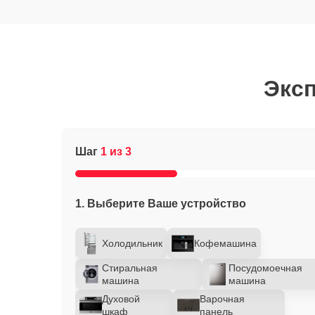
Эксп
Шаг
1 из 3
1. Выберите Ваше устройство
Холодильник
Кофемашина
Стиральная
Посудомоечная
машина
машина
Духовой
Варочная
шкаф
панель