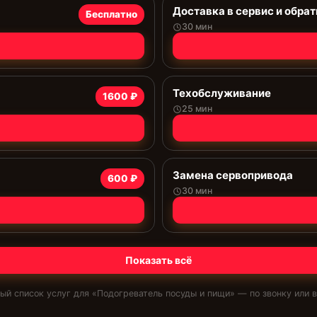
Доставка в сервис и обрат
Бесплатно
30 мин
Техобслуживание
1600 ₽
25 мин
Замена сервопривода
600 ₽
30 мин
Показать всё
ый список услуг для «
Подогреватель посуды и пищи
» — по звонку или в