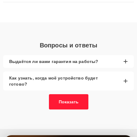
восстановления данных. Благодаря высокой квалификации и
ответственному подходу клиенты получают быстрый,
качественный ремонт и понятные объяснения по результатам
диагностики.
Вопросы и ответы
+
Выдаётся ли вами гарантия на работы?
Как узнать, когда моё устройство будет
+
готово?
Показать