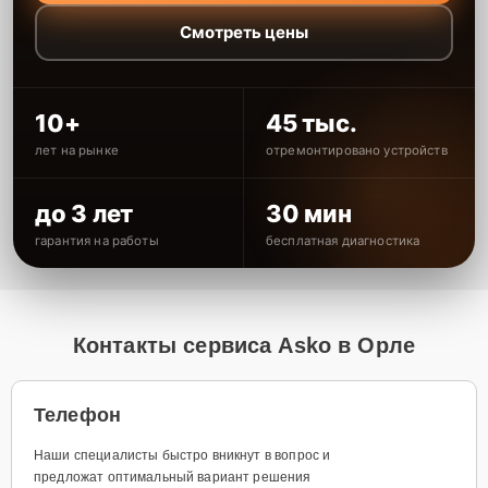
Смотреть цены
10+
45 тыс.
лет на рынке
отремонтировано устройств
до 3 лет
30 мин
гарантия на работы
бесплатная диагностика
Контакты сервиса Asko в Орле
Телефон
Наши специалисты быстро вникнут в вопрос и
предложат оптимальный вариант решения