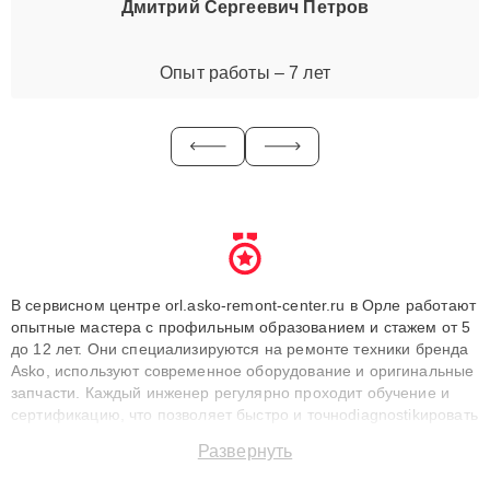
Дмитрий Сергеевич Петров
Опыт работы – 7 лет
В сервисном центре orl.asko-remont-center.ru в Орле работают
опытные мастера с профильным образованием и стажем от 5
до 12 лет. Они специализируются на ремонте техники бренда
Asko, используют современное оборудование и оригинальные
запчасти. Каждый инженер регулярно проходит обучение и
сертификацию, что позволяет быстро и точноdiagnostikировать
поломки и восстанавливать технику с сохранением гарантии
Развернуть
до 3 лет. Наши мастера решают сложные случаи: от замены
матриц и материнских плат до ремонта после залития и