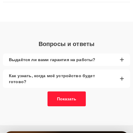
восстановления данных. Благодаря высокой квалификации и
ответственному подходу клиенты получают быстрый,
качественный ремонт и понятные объяснения по результатам
диагностики.
Вопросы и ответы
+
Выдаётся ли вами гарантия на работы?
Как узнать, когда моё устройство будет
+
готово?
Показать