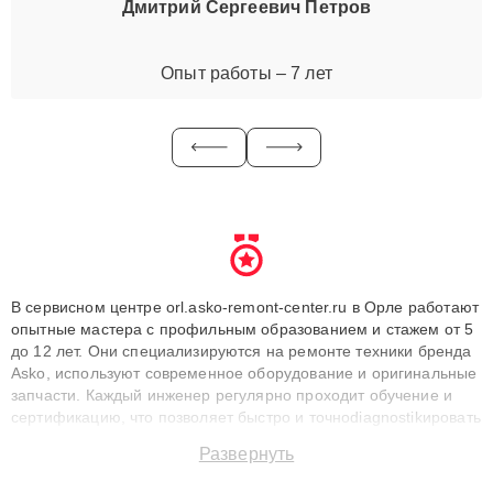
Дмитрий Сергеевич Петров
Опыт работы – 7 лет
В сервисном центре orl.asko-remont-center.ru в Орле работают
опытные мастера с профильным образованием и стажем от 5
до 12 лет. Они специализируются на ремонте техники бренда
Asko, используют современное оборудование и оригинальные
запчасти. Каждый инженер регулярно проходит обучение и
сертификацию, что позволяет быстро и точноdiagnostikировать
поломки и восстанавливать технику с сохранением гарантии
Развернуть
до 3 лет. Наши мастера решают сложные случаи: от замены
матриц и материнских плат до ремонта после залития и