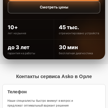
Смотреть цены
10+
45 тыс.
лет на рынке
отремонтировано устройств
до 3 лет
30 мин
гарантия на работы
бесплатная диагностика
Контакты сервиса Asko в Орле
Телефон
Наши специалисты быстро вникнут в вопрос и
предложат оптимальный вариант решения