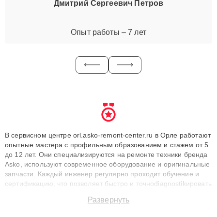
Дмитрий Сергеевич Петров
Опыт работы – 7 лет
В сервисном центре orl.asko-remont-center.ru в Орле работают
опытные мастера с профильным образованием и стажем от 5
до 12 лет. Они специализируются на ремонте техники бренда
Asko, используют современное оборудование и оригинальные
запчасти. Каждый инженер регулярно проходит обучение и
сертификацию, что позволяет быстро и точноdiagnostikировать
поломки и восстанавливать технику с сохранением гарантии
Развернуть
до 3 лет. Наши мастера решают сложные случаи: от замены
матриц и материнских плат до ремонта после залития и