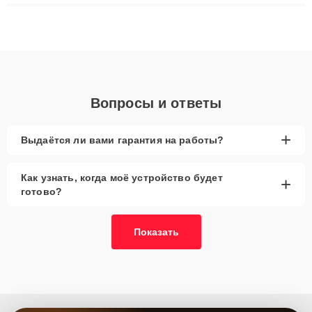
восстановления данных. Благодаря высокой квалификации и
ответственному подходу клиенты получают быстрый,
качественный ремонт и понятные объяснения по результатам
диагностики.
Вопросы и ответы
+
Выдаётся ли вами гарантия на работы?
Как узнать, когда моё устройство будет
+
готово?
Показать