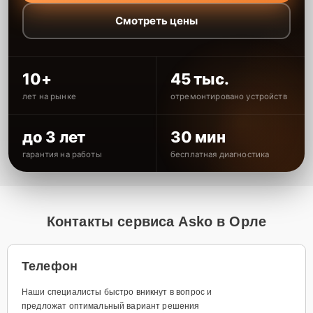
Смотреть цены
10+
45 тыс.
лет на рынке
отремонтировано устройств
до 3 лет
30 мин
гарантия на работы
бесплатная диагностика
Контакты сервиса Asko в Орле
Телефон
Наши специалисты быстро вникнут в вопрос и
предложат оптимальный вариант решения