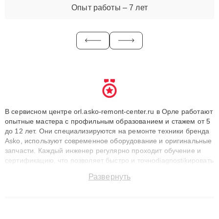
Опыт работы – 7 лет
В сервисном центре orl.asko-remont-center.ru в Орле работают
опытные мастера с профильным образованием и стажем от 5
до 12 лет. Они специализируются на ремонте техники бренда
Asko, используют современное оборудование и оригинальные
запчасти. Каждый инженер регулярно проходит обучение и
сертификацию, что позволяет быстро и точноdiagnostikировать
поломки и восстанавливать технику с сохранением гарантии
Развернуть
до 3 лет. Наши мастера решают сложные случаи: от замены
матриц и материнских плат до ремонта после залития и
восстановления данных. Благодаря высокой квалификации и
ответственному подходу клиенты получают быстрый,
качественный ремонт и понятные объяснения по результатам