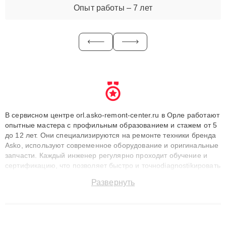
Опыт работы – 7 лет
В сервисном центре orl.asko-remont-center.ru в Орле работают
опытные мастера с профильным образованием и стажем от 5
до 12 лет. Они специализируются на ремонте техники бренда
Asko, используют современное оборудование и оригинальные
запчасти. Каждый инженер регулярно проходит обучение и
сертификацию, что позволяет быстро и точноdiagnostikировать
поломки и восстанавливать технику с сохранением гарантии
Развернуть
до 3 лет. Наши мастера решают сложные случаи: от замены
матриц и материнских плат до ремонта после залития и
восстановления данных. Благодаря высокой квалификации и
ответственному подходу клиенты получают быстрый,
качественный ремонт и понятные объяснения по результатам