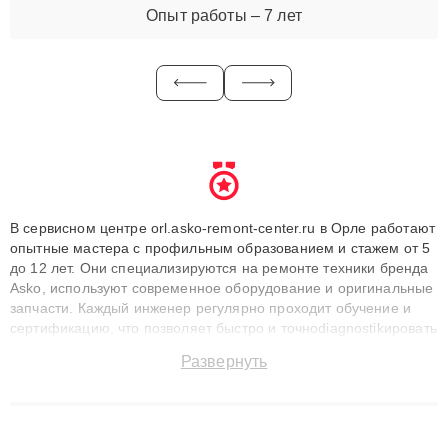
Опыт работы – 7 лет
В сервисном центре orl.asko-remont-center.ru в Орле работают
опытные мастера с профильным образованием и стажем от 5
до 12 лет. Они специализируются на ремонте техники бренда
Asko, используют современное оборудование и оригинальные
запчасти. Каждый инженер регулярно проходит обучение и
сертификацию, что позволяет быстро и точноdiagnostikировать
поломки и восстанавливать технику с сохранением гарантии
Развернуть
до 3 лет. Наши мастера решают сложные случаи: от замены
матриц и материнских плат до ремонта после залития и
восстановления данных. Благодаря высокой квалификации и
ответственному подходу клиенты получают быстрый,
качественный ремонт и понятные объяснения по результатам