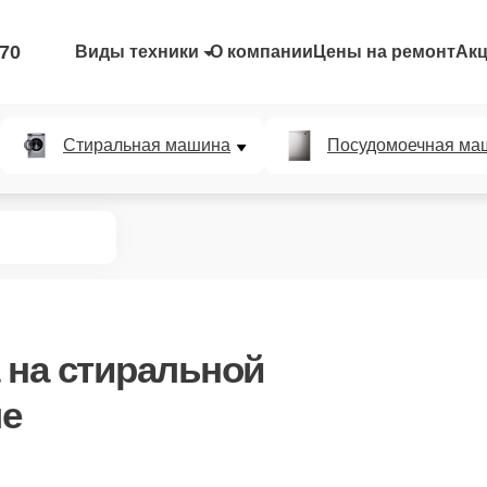
-70
Виды техники
О компании
Цены на ремонт
Ак
Стиральная машина
Посудомоечная ма
на стиральной
ле