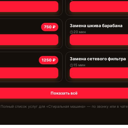
Замена шкива барабана
750 ₽
20 мин
Замена сетевого фильтра
1250 ₽
15 мин
Показать всё
Полный список услуг для «
Стиральная машина
» — по звонку или в чате