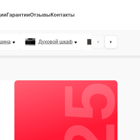
ции
Гарантии
Отзывы
Контакты
25%
шина
Духовой шкаф
Варочная панел