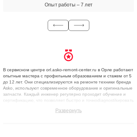
Опыт работы – 7 лет
В сервисном центре orl.asko-remont-center.ru в Орле работают
опытные мастера с профильным образованием и стажем от 5
до 12 лет. Они специализируются на ремонте техники бренда
Asko, используют современное оборудование и оригинальные
запчасти. Каждый инженер регулярно проходит обучение и
сертификацию, что позволяет быстро и точноdiagnostikировать
поломки и восстанавливать технику с сохранением гарантии
Развернуть
до 3 лет. Наши мастера решают сложные случаи: от замены
матриц и материнских плат до ремонта после залития и
восстановления данных. Благодаря высокой квалификации и
ответственному подходу клиенты получают быстрый,
качественный ремонт и понятные объяснения по результатам